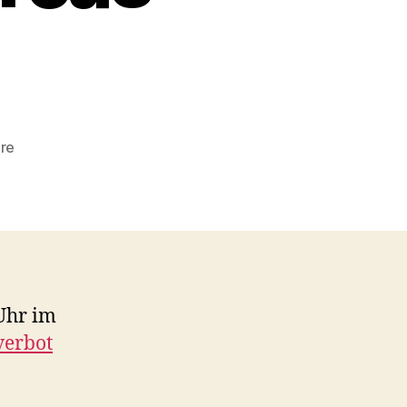
zu
re
Mein
Berufsverbot
Vortrag
mit
Andreas
Salomon
 Uhr im
verbot