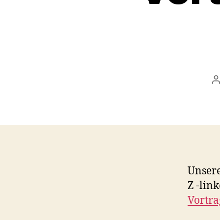
B
Unsere
Z -lin
Vortra