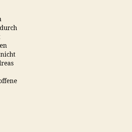
m
adurch
t
nen
nicht
dreas
offene