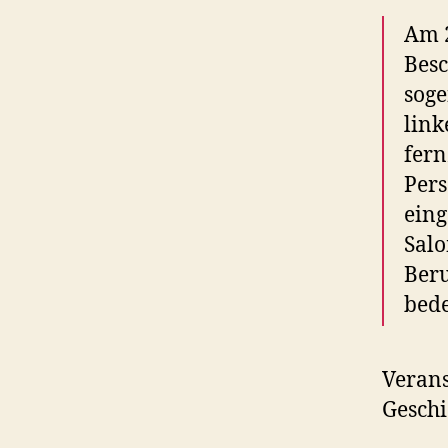
Am 2
Besc
soge
link
fern
Pers
eing
Salo
Beru
bede
Verans
Geschi